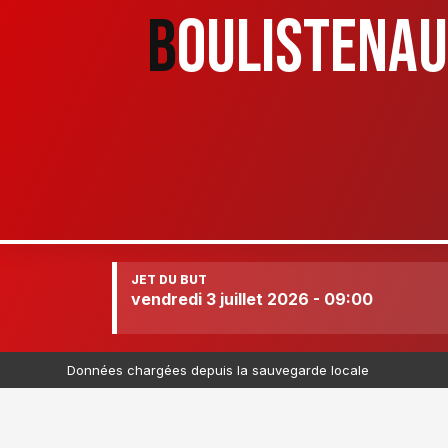
B
OULISTENA
JET DU BUT
vendredi 3 juillet 2026 - 09:00
Données chargées depuis la sauvegarde locale